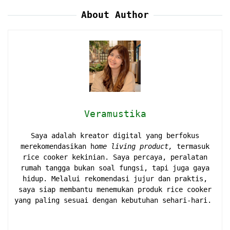
About Author
Veramustika
Saya adalah kreator digital yang berfokus
merekomendasikan h
ome living product,
termasuk
rice cooker kekinian. Saya percaya, peralatan
rumah tangga bukan soal fungsi, tapi juga gaya
hidup. Melalui rekomendasi jujur dan praktis,
saya siap membantu menemukan produk rice cooker
yang paling sesuai dengan kebutuhan sehari-hari.