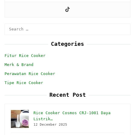
Search
for:
Categories
Fitur Rice Cooker
Merk & Brand
Perawatan Rice Cooker
Tipe Rice Cooker
Recent Post
Rice Cooker Cosmos CRJ-1001 Daya
Listrik…
12 December 2025