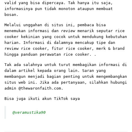
valid yang bisa dipercaya. Tak hanya itu saja,
informasinya pun tidak monoton ataupun membuat
bosan.
Melalui unggahan di situs ini, pembaca bisa
menemukan informasi dan
review
menarik seputar rice
cooker kekinian yang cocok untuk mendukung kebutuhan
harian. Informasi di dalamnya mencakup tipe dan
review rice cooker, fitur rice cooker, merk & brand
hingga panduan perawatan rice cooker. .
Tak ada salahnya untuk turut membagikan informasi di
dalam artikel kepada orang lain. Saran yang
membangun menjadi bagian penting untuk mengembangkan
situs web ini. Jika ada pertanyaan, silahkan hubungi
admin @thewaronfaith.com.
Bisa juga ikuti akun TikTok saya
@veramustika90